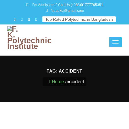
For Admission ? Call Us
(+088)01777765351
fouadkpi@gmail.com
Top Rated Polytechnic in Bangladesh
Toggle
navigati
TAG:
ACCIDENT
Home
/
accident